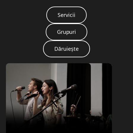
Servicii
Grupuri
Dăruiește